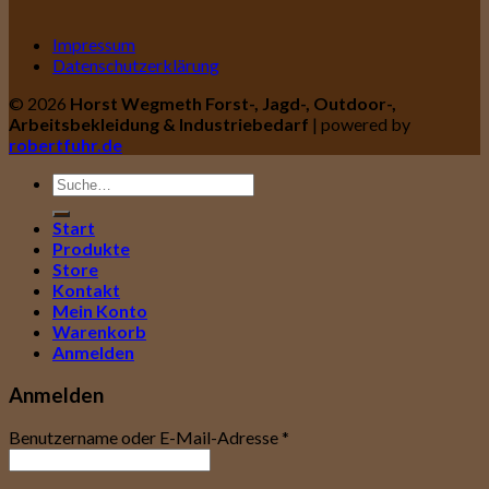
Impressum
Datenschutzerklärung
© 2026
Horst Wegmeth Forst-, Jagd-, Outdoor-,
Arbeitsbekleidung & Industriebedarf
| powered by
robertfuhr.de
Suche
nach:
Start
Produkte
Store
Kontakt
Mein Konto
Warenkorb
Anmelden
Anmelden
Benutzername oder E-Mail-Adresse
*