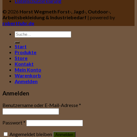
Datenschutzerklärung
© 2026
Horst Wegmeth Forst-, Jagd-, Outdoor-,
Arbeitsbekleidung & Industriebedarf
| powered by
robertfuhr.de
Suche
nach:
Start
Produkte
Store
Kontakt
Mein Konto
Warenkorb
Anmelden
Anmelden
Benutzername oder E-Mail-Adresse
*
Passwort
*
Angemeldet bleiben
Anmelden